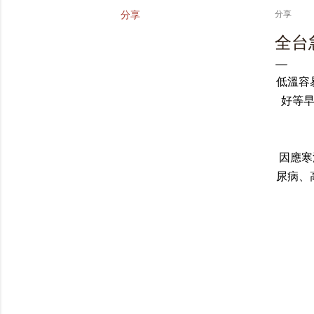
分享
分享
全台
低溫容
好等早
因應寒
尿病、