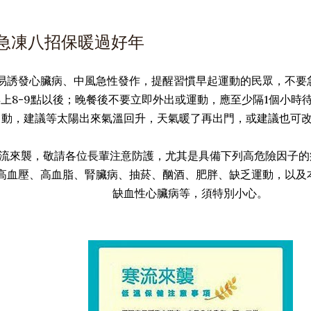
急凍八招保暖過好年
易誘發心臟病、中風急性發作，提醒習慣早起運動的民眾，不要
上8-9點以後；晚餐後不要立即外出或運動，應至少隔1個小時
動，建議等太陽出來氣溫回升，天氣暖了再出門，或建議也可
流來襲，敬請各位長輩注意防護，尤其是具備下列高危險因子的病
高血壓、高血脂、腎臟病、抽菸、酗酒、肥胖、缺乏運動，以及
缺血性心臟病等，須特別小心。