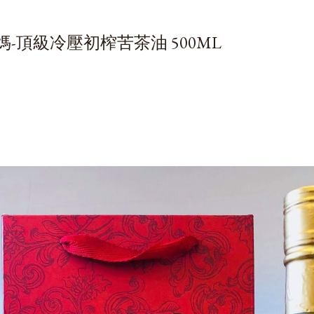
媽-頂級冷壓初榨苦茶油 500ML