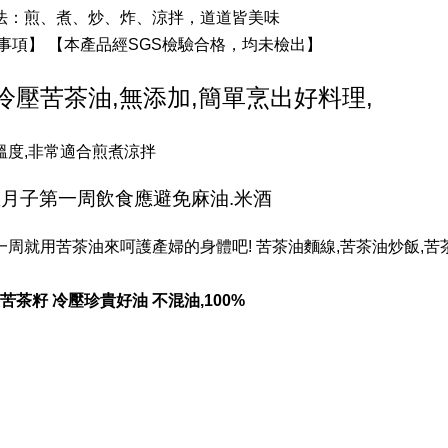
法：煎、煮、炒、炸、涼拌，道道皆美味
事項】 【本產品經SGS檢驗合格，均未檢出】
冷壓苦茶油,無添加,簡單烹出好料理,
溫度,非常適合煎煮涼拌
月子第一周飲食應避免麻油.米酒
一周就用苦茶油來呵護產婦的身體吧! 苦茶油麵線,苦茶油炒飯,苦茶
苦茶籽
冷壓珍貴好油
不混油,100%