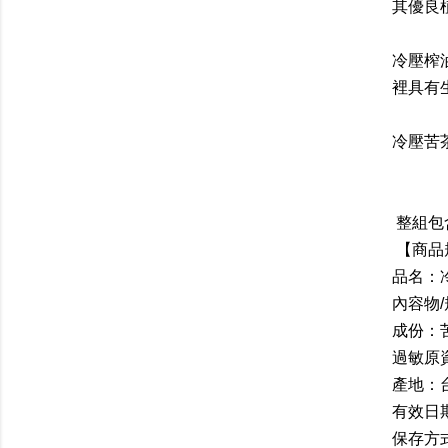
其優良
冷壓榨
裡具有
冷壓苦
整組包含
【商品
品名：
內容物/
成份：
過敏原
產地：
有效日期
保存方