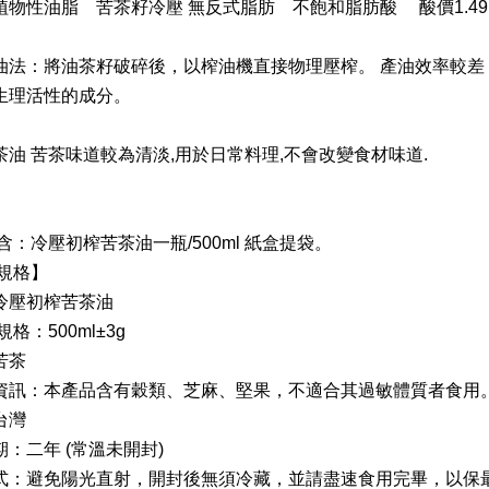
植物性油脂 苦茶籽冷壓 無反式脂肪 不飽和脂肪酸 酸價1.49
油法：將油茶籽破碎後，以榨油機直接物理壓榨。 產油效率較差
生理活性的成分。
茶油 苦茶味道較為清淡,用於日常料理,不會改變食材味道.
：冷壓初榨苦茶油一瓶/500ml 紙盒提袋。
規格】
冷壓初榨苦茶油
規格：500ml±3g
苦茶
資訊：本產品含有穀類、芝麻、堅果，不適合其過敏體質者食用
台灣
：二年 (常溫未開封)
式：避免陽光直射，開封後無須冷藏，並請盡速食用完畢，以保