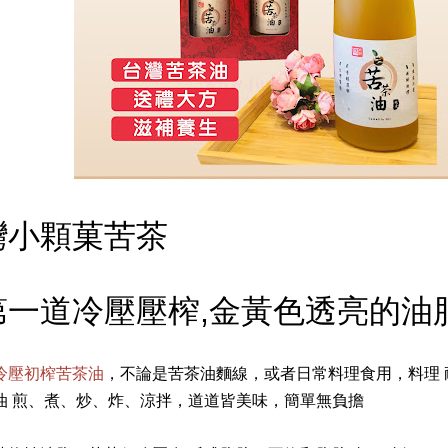
灣小顆菓苦茶
第一道冷壓壓榨,金黃色透亮的油脂
冷壓初榨苦茶油
，不論是苦茶油麵線，或者日常料理食用，料理 
油 煎、煮、炒、炸、涼拌，道道皆美味，簡單無負擔