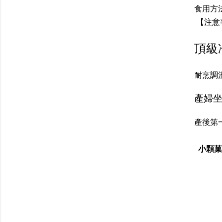
食用方
【注意
頂級
耐烹調
產婦坐
產後第
小顆菓