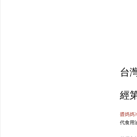
台
經
醬媽媽
代食用