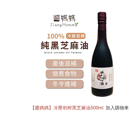
【醬媽媽】冷壓初榨黑芝麻油500ml
加入購物車