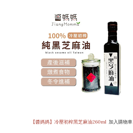
【醬媽媽】冷壓初榨黑芝麻油260ml
加入購物車