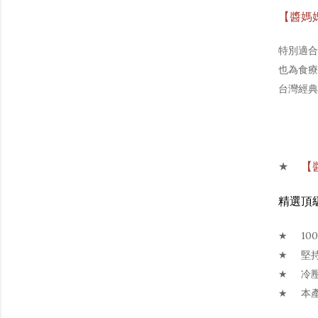
【醬媽
特別適合
也為食療
台灣經典
★ 	
【
精選頂
★	
★
★
★