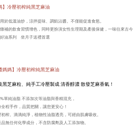
媽】冷壓初榨純黑芝麻油
用於低溫油炒，涼拌提味、調餡沾醬。不僅能促進食慾。
燉補的飲食習慣增色，同時更扮演女性生理期及產後保健，一味往來古今
好油系列　坐月子送禮首選
醬媽媽】冷壓初榨純黑芝麻油
級黑芝麻粒、純手工冷壓製成 清香醇濃 散發芝麻香氣！
100%單純油脂 不添加次等油脂與香精混充，
	堅持全程手作，品質把關，讓您更安心！
	冷壓初榨。滴滴純淨，植物性油脂透亮，可經由肌膚吸收。
 	本產品無任何化學成分，不含防腐劑及人工添加物。