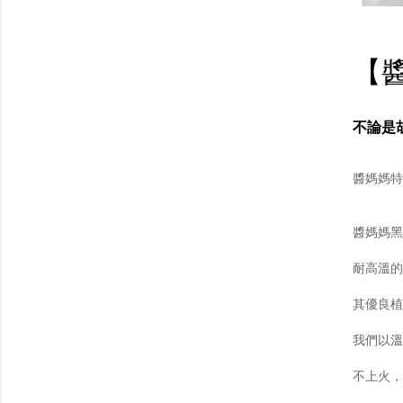
【
不論是
醬媽媽特
醬媽媽黑
耐高溫的
其優良植
我們以溫
不上火，