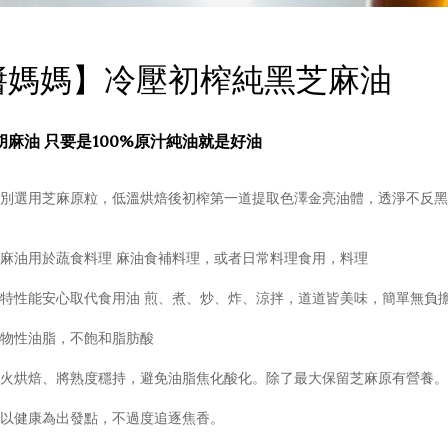
醬媽媽】冷壓初榨純黑芝麻油
胡麻油 只要是100%原汁純油就是好油
別選用芝麻原粒，低溫烘焙後初榨第一道提取色澤金亮油體，透淨不反黑
麻油用於蔬食料理 麻油食補料理，或者日常料理食用，料理
特性能安心取代食用油 煎、煮、炒、炸、涼拌，道道皆美味，簡單無負擔
物性油脂，不飽和脂肪酸 
火烘焙、將熟度穩持，避免油脂焦化酸化。除了最大保留芝麻原有營養。
以健康為出發點，不過度追逐焦香。