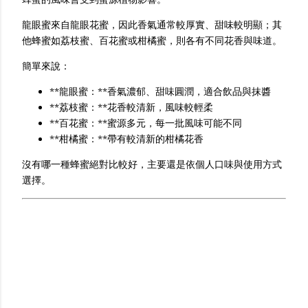
龍眼蜜來自龍眼花蜜，因此香氣通常較厚實、甜味較明顯；其
他蜂蜜如荔枝蜜、百花蜜或柑橘蜜，則各有不同花香與味道。
簡單來說：
**龍眼蜜：**香氣濃郁、甜味圓潤，適合飲品與抹醬
**荔枝蜜：**花香較清新，風味較輕柔
**百花蜜：**蜜源多元，每一批風味可能不同
**柑橘蜜：**帶有較清新的柑橘花香
沒有哪一種蜂蜜絕對比較好，主要還是依個人口味與使用方式
選擇。